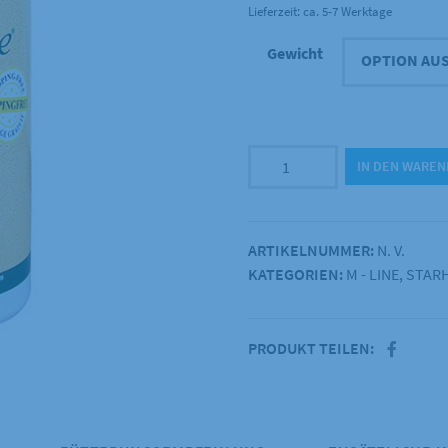
Lieferzeit: ca. 5-7 Werktage
Gewicht
Starhorse
IN DEN WARE
-
Relax
Forte
ARTIKELNUMMER:
N. V.
Menge
KATEGORIEN:
M - LINE
,
STAR
PRODUKT TEILEN: