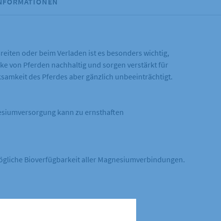
INFORMATIONEN
sreiten oder beim Verladen ist es besonders wichtig,
ke von Pferden nachhaltig und sorgen verstärkt für
samkeit des Pferdes aber gänzlich unbeeinträchtigt.
nesiumversorgung kann zu ernsthaften
ögliche Bioverfügbarkeit aller Magnesiumverbindungen.