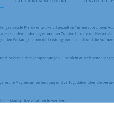
FÜTTERUNGSEMPFEHLUNG
ZUSÄTZLICHE 
er gestresste Pferde entwickelt. Speziell im Turniersport, beim Au
orte exakt aufeinander abgestimmten Zutaten fördern die Nervenstär
higenden Wirkung bleiben die Leistungsbereitschaft und die Aufmerk
und lockert leichte Verspannungen. Eine nicht ausreichende Mag
organische Magnesiumverbindung und verfügt daher über die bestm
it der Maulspritze verabreicht werden.