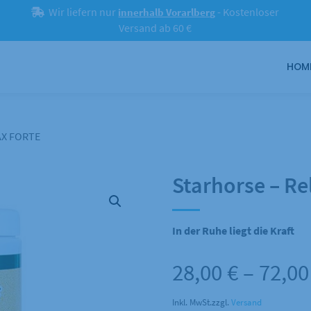
Wir liefern nur
- Kostenloser
innerhalb Vorarlberg
Versand ab 60 €
HOM
AX FORTE
Starhorse – Re
In der Ruhe liegt die Kraft
28,00
€
–
72,0
Inkl. MwSt.
zzgl.
Versand