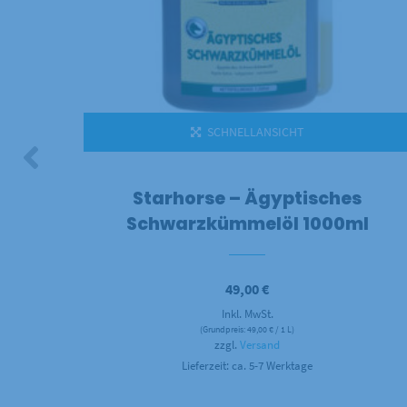
SCHNELLANSICHT
ringe
Starhorse – Ägyptisches
Schwarzkümmelöl 1000ml
e:
49,00
€
Inkl. MwSt.
(Grundpreis:
49,00
€
/ 1 L)
zzgl.
Versand
Lieferzeit: ca. 5-7 Werktage