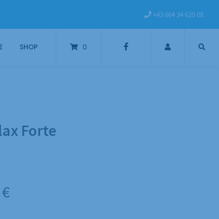
+43 664 34 629 08
E
SHOP
0
lax Forte
Preisspanne:
0
€
28,00 €