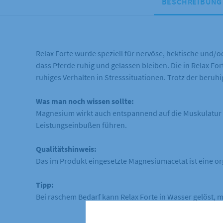
BESCHREIBUNG
Relax Forte wurde speziell für nervöse, hektische und/od
dass Pferde ruhig und gelassen bleiben. Die in Relax F
ruhiges Verhalten in Stresssituationen. Trotz der beru
Was man noch wissen sollte:
Magnesium wirkt auch entspannend auf die Muskulatur 
Leistungseinbußen führen.
Qualitätshinweis:
Das im Produkt eingesetzte Magnesiumacetat ist eine 
Tipp:
Bei raschem Bedarf kann Relax Forte in Wasser gelöst, m