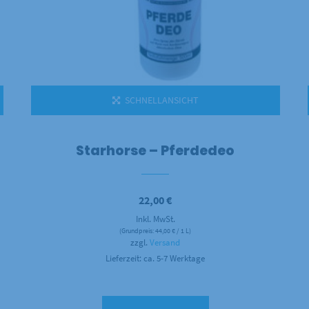
SCHNELLANSICHT
Starhorse – Pferdedeo
22,00
€
Inkl. MwSt.
(Grundpreis:
44,00
€
/ 1 L)
zzgl.
Versand
Lieferzeit: ca. 5-7 Werktage