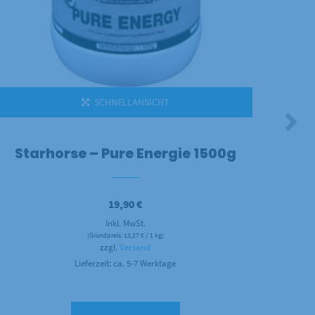
SCHNELLANSICHT
Starhorse – Pure Energie 1500g
S
19,90
€
Inkl. MwSt.
(Grundpreis:
13,27
€
/ 1 kg)
zzgl.
Versand
Lieferzeit: ca. 5-7 Werktage