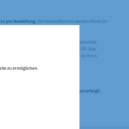
uro pro Bestellung
. Die Versandkosten werden Ihnen im
ie Mehrwertsteuer auf die Versandkostenpauschale
n erworben werden (z.B. bei Erwerb von Öl). Das
nn dabei jedoch nicht höher, sondern nur zu Ihren
site zu ermöglichen.
chnung an, sofern keine Barzahlung bei uns erfolgt.