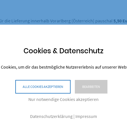
r die Lieferung innerhalb Vorarlberg (Österreich) pauschal
5,50 E
lich mitgeteilt.
sandkostenpauschale enthält die gesetzliche Mehrwertsteuer. Da d
nn sie sich mindern, wenn Waren zu niedrigeren Umsatzsteuersätze
Cookies & Datenschutz
men des Bestellprozesses endgültig berechnet werden kann. Sie ka
 Cookies, um dir das bestmögliche Nutzererlebnis auf unserer Web
halb Vorarlberg, Österreich)
ALLE COOKIES AKZEPTIEREN
BEARBEITEN
t werden, fallen zusätzliche Spesen in Höhe von € 6,00 auf der Re
Nur notwendige Cookies akzeptieren
Datenschutzerklärung
|
Impressum