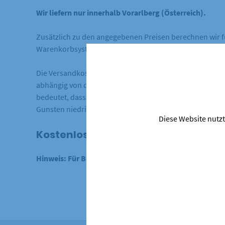
Wir liefern nur innerhalb Vorarlberg (Österreich).
Zusätzlich zu den angegebenen Preisen berechnen wir fü
Warenkorbsystem und auf der Bestellseite nochmals deut
Die Versandkostenpauschale beträgt 5,50 Euro. Die Ver
abhängig von den erworbenen Waren berechnet wird, ka
bedeutet, dass die Versandkostenpauschale erst im Rah
Gunsten niedriger werden.
Diese Website nutzt
Kostenloser Versand ab 60 € (inner
Hinweis: Für Bestellungen, die aus der
Schweiz
getätig