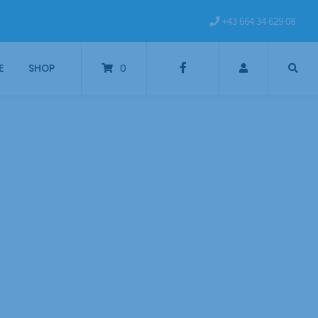
+43 664 34 629 08
E
SHOP
0