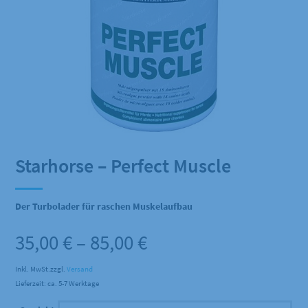
Starhorse – Perfect Muscle
Der Turbolader für raschen Muskelaufbau
Preisspanne:
35,00
€
–
85,00
€
35,00 €
Inkl. MwSt.
zzgl.
Versand
Lieferzeit: ca. 5-7 Werktage
bis