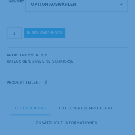
Gewicht
85,00 €
Starhorse
IN DEN WARENKORB
-
Perfect
Muscle
ARTIKELNUMMER:
N. V.
Menge
KATEGORIEN:
BASE LINE
,
STARHORSE
PRODUKT TEILEN:
BESCHREIBUNG
FÜTTERUNGSEMPFEHLUNG
ZUSÄTZLICHE INFORMATIONEN