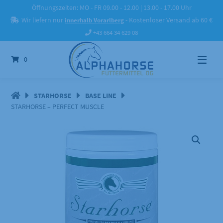
Springe
Öffnungszeiten: MO - FR 09.00 - 12.00 | 13.00 - 17.00 Uhr
zum
Wir liefern nur
innerhalb Vorarlberg
- Kostenloser Versand ab 60 €
Inhalt
+43 664 34 629 08
0
STARHORSE
BASE LINE
STARHORSE – PERFECT MUSCLE