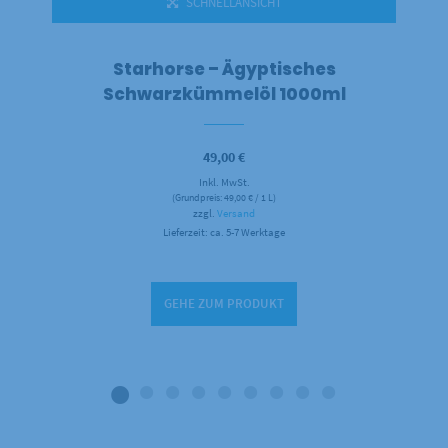
SCHNELLANSICHT
Starhorse – Ägyptisches
Schwarzkümmelöl 1000ml
49,00
€
Inkl. MwSt.
(Grundpreis:
49,00
€
/ 1 L)
zzgl.
Versand
Lieferzeit: ca. 5-7 Werktage
GEHE ZUM PRODUKT