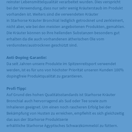
reinster Lebensmittelqualität verarbeitet wurden. Dies verspricht
bei der Verwendung, dass nur sehr wenig Kräuterstaub im Produkt
vorhanden ist. Weiters sind die verwendeten Kräuter
in Starhorse Kräuter Bronchial lediglich getrocknet und zerkleinert,
nicht aber, wie bei den meisten angebotenen Produkten, gemahlen.
Die Kräuter können so ihre heilenden Substanzen besonders gut
erhalten da die auch vorhandenen ätherischen Öle vom
verdunsten/austrocknen geschützt sind.
Anti-Doping-Garantie:
Da seit Jahren unsere Produkte im Spitzenreitsport verwendet
werden, ist es für uns von höchster Priorität unseren Kunden 100%
dopingfreie Produktqualität zu garantieren.
Profi-Tipp:
Auf Grund des hohen Qualitätsstandards ist Starhorse Kräuter
Bronchial auch hervorragend als Sud oder Tee sowie zum
Inhalieren geeignet. Um einen noch rascheren Erfolg bei der
Bekämpfung von Husten zu erreichen, empfiehlt es sich gleichzeitig
das aus der Starhorse Produktserie
erhältliche Starhorse Ägyptisches Schwarzkümmelöl zu füttern.