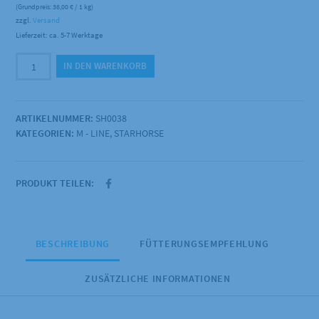
(Grundpreis:
36,00
€
/ 1 kg)
zzgl.
Versand
Lieferzeit: ca. 5-7 Werktage
Starhorse
IN DEN WARENKORB
-
Kräuter-
Bronchial
ARTIKELNUMMER:
SH0038
1000g
KATEGORIEN:
M - LINE
,
STARHORSE
Menge
PRODUKT TEILEN:
BESCHREIBUNG
FÜTTERUNGSEMPFEHLUNG
ZUSÄTZLICHE INFORMATIONEN