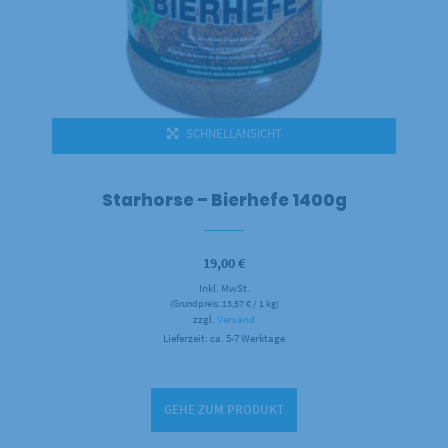
SCHNELLANSICHT
Starhorse – Bierhefe 1400g
19,00
€
Inkl. MwSt.
(Grundpreis:
13,57
€
/ 1 kg)
zzgl.
Versand
Lieferzeit: ca. 5-7 Werktage
GEHE ZUM PRODUKT