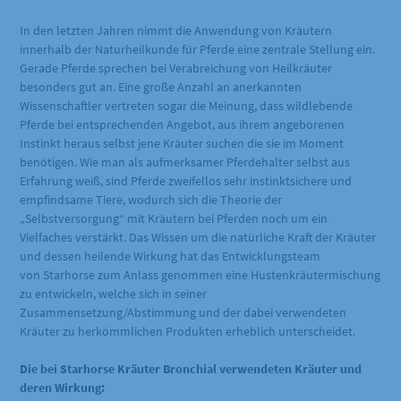
In den letzten Jahren nimmt die Anwendung von Kräutern
innerhalb der Naturheilkunde für Pferde eine zentrale Stellung ein.
Gerade Pferde sprechen bei Verabreichung von Heilkräuter
besonders gut an. Eine große Anzahl an anerkannten
Wissenschaftler vertreten sogar die Meinung, dass wildlebende
Pferde bei entsprechenden Angebot, aus ihrem angeborenen
Instinkt heraus selbst jene Kräuter suchen die sie im Moment
benötigen. Wie man als aufmerksamer Pferdehalter selbst aus
Erfahrung weiß, sind Pferde zweifellos sehr instinktsichere und
empfindsame Tiere, wodurch sich die Theorie der
„Selbstversorgung“ mit Kräutern bei Pferden noch um ein
Vielfaches verstärkt. Das Wissen um die natürliche Kraft der Kräuter
und dessen heilende Wirkung hat das Entwicklungsteam
von Starhorse zum Anlass genommen eine Hustenkräutermischung
zu entwickeln, welche sich in seiner
Zusammensetzung/Abstimmung und der dabei verwendeten
Kräuter zu herkömmlichen Produkten erheblich unterscheidet.
Die bei Starhorse Kräuter Bronchial verwendeten Kräuter und
deren Wirkung: