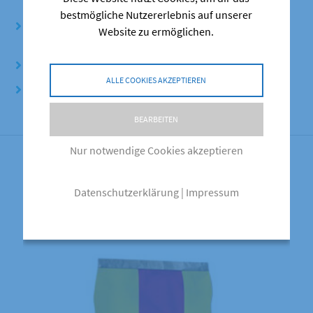
bestmögliche Nutzererlebnis auf unserer
Doppelte Menge an Vitaminen und Mineralstoffen pro
Website zu ermöglichen.
Kilogramm Kraftfutter
Energiearm
ALLE COOKIES AKZEPTIEREN
Extra Kupfer, Zink, Selen und Biotin
BEARBEITEN
Nur notwendige Cookies akzeptieren
Ähnliche Produkte
Datenschutzerklärung
|
Impressum