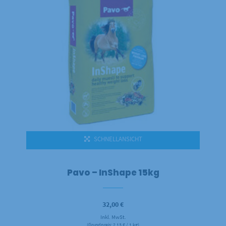
SCHNELLANSICHT
Pavo – InShape 15kg
32,00
€
Inkl. MwSt.
(Grundpreis:
2,13
€
/ 1 kg)