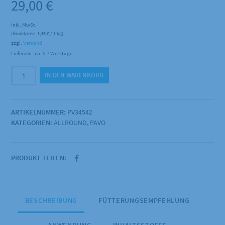
29,00
€
Inkl. MwSt.
(Grundpreis:
1,45
€
/ 1 kg)
zzgl.
Versand
Lieferzeit: ca. 5-7 Werktage
Pavo
IN DEN WARENKORB
-
Liga
20kg
ARTIKELNUMMER:
PV34542
Menge
KATEGORIEN:
ALLROUND
,
PAVO
PRODUKT TEILEN:
BESCHREIBUNG
FÜTTERUNGSEMPFEHLUNG