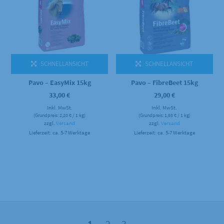
SCHNELLANSICHT
SCHNELLANSICHT
Pavo – EasyMix 15kg
Pavo – FibreBeet 15kg
33,00
€
29,00
€
Inkl. MwSt.
Inkl. MwSt.
(Grundpreis:
2,20
€
/ 1 kg)
(Grundpreis:
1,93
€
/ 1 kg)
zzgl.
Versand
zzgl.
Versand
Lieferzeit: ca. 5-7 Werktage
Lieferzeit: ca. 5-7 Werktage
1
2
3