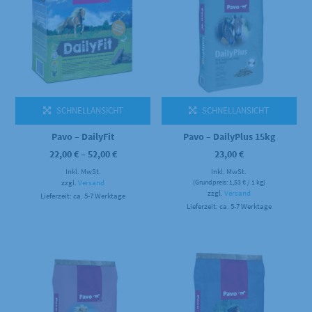
SCHNELLANSICHT
SCHNELLANSICHT
Pavo – DailyFit
Pavo – DailyPlus 15kg
Preisspanne:
22,00
€
–
52,00
€
23,00
€
22,00 €
Inkl. MwSt.
bis
Inkl. MwSt.
52,00 €
zzgl.
Versand
(Grundpreis:
1,53
€
/ 1 kg)
zzgl.
Versand
Lieferzeit: ca. 5-7 Werktage
Lieferzeit: ca. 5-7 Werktage