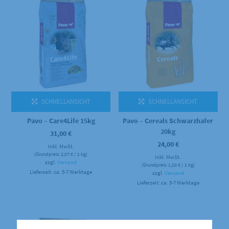
SCHNELLANSICHT
SCHNELLANSICHT
Pavo – Care4Life 15kg
Pavo – Cereals Schwarzhafer
20kg
31,00
€
24,00
€
Inkl. MwSt.
(Grundpreis:
2,07
€
/ 1 kg)
Inkl. MwSt.
zzgl.
Versand
(Grundpreis:
1,20
€
/ 1 kg)
Lieferzeit: ca. 5-7 Werktage
zzgl.
Versand
Lieferzeit: ca. 5-7 Werktage