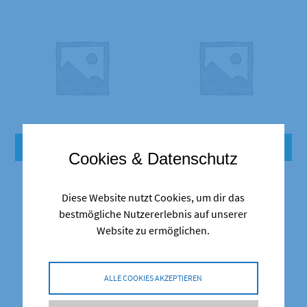
SCHNELLANSICHT
SCHNELLANSICHT
Cookies & Datenschutz
Zubehör Putz
Zubehör Schaufel
24,90
€
14,50
€
Diese Website nutzt Cookies, um dir das
Inkl. MwSt.
Inkl. MwSt.
bestmögliche Nutzererlebnis auf unserer
zzgl.
Versand
zzgl.
Versand
Website zu ermöglichen.
Lieferzeit: ca. 5-7 Werktage
Lieferzeit: ca. 5-7 Werktage
ALLE COOKIES AKZEPTIEREN