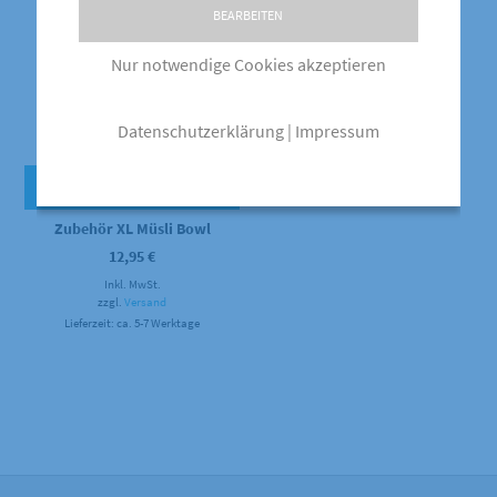
BEARBEITEN
Nur notwendige Cookies akzeptieren
Datenschutzerklärung
|
Impressum
SCHNELLANSICHT
Zubehör XL Müsli Bowl
12,95
€
Inkl. MwSt.
zzgl.
Versand
Lieferzeit: ca. 5-7 Werktage