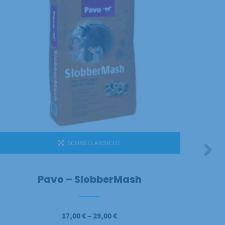
SCHNELLANSICHT
Pavo – SlobberMash
Preisspanne:
17,00
€
–
29,00
€
17,00 €