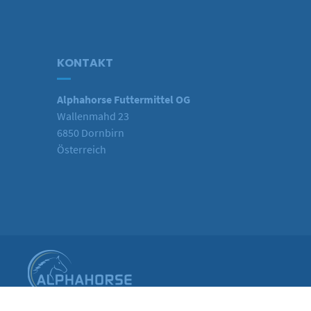
KONTAKT
Alphahorse Futtermittel OG
Wallenmahd 23
6850 Dornbirn
Österreich