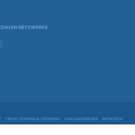
ZIALEN NETZWERKE
Z
PREISE, VERSAND & LIEFERUNG
ZAHLUNGSWEISEN
IMPRESSUM