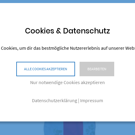
hprotein (Aminosäuren), Rohfett (Fettsäuren), bei Stärke und den
Cookies & Datenschutz
 Cookies, um dir das bestmögliche Nutzererlebnis auf unserer Web
ALLE COOKIES AKZEPTIEREN
BEARBEITEN
Ähnliche Produkte
Nur notwendige Cookies akzeptieren
Datenschutzerklärung
|
Impressum