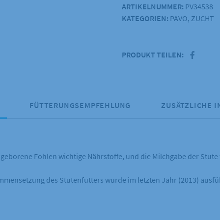
ARTIKELNUMMER:
PV34538
(1)
KATEGORIEN:
PAVO
,
ZUCHT
20kg
Menge
PRODUKT TEILEN:
FÜTTERUNGSEMPFEHLUNG
ZUSÄTZLICHE 
eborene Fohlen wichtige Nährstoffe, und die Milchgabe der Stute w
mensetzung des Stutenfutters wurde im letzten Jahr (2013) ausfüh