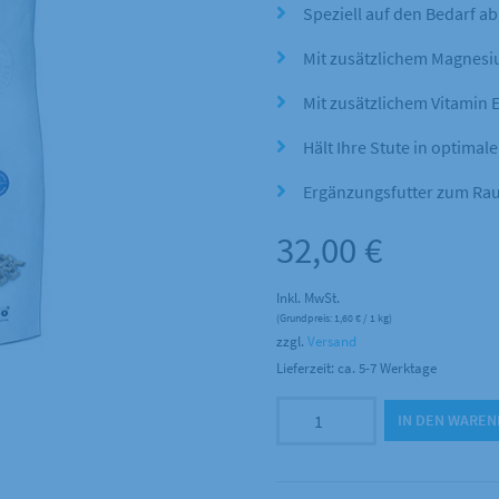
Speziell auf den Bedarf a
Mit zusätzlichem Magnes
Mit zusätzlichem Vitamin 
Hält Ihre Stute in optima
Ergänzungsfutter zum Rau
32,00
€
Inkl. MwSt.
(Grundpreis:
1,60
€
/ 1 kg)
zzgl.
Versand
Lieferzeit: ca. 5-7 Werktage
Pavo
IN DEN WARE
-
Podo
Lac