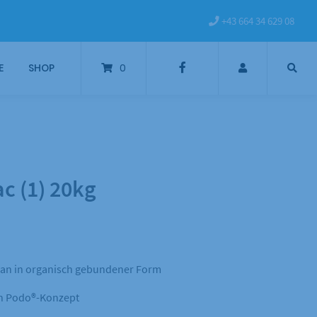
+43 664 34 629 08
E
SHOP
0
c (1) 20kg
gan in organisch gebundener Form
en Podo®-Konzept