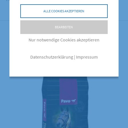
ALLE COOKIES AKZEPTIEREN
BEARBEITEN
Ähnliche Produkte
Nur notwendige Cookies akzeptieren
Datenschutzerklärung
|
Impressum