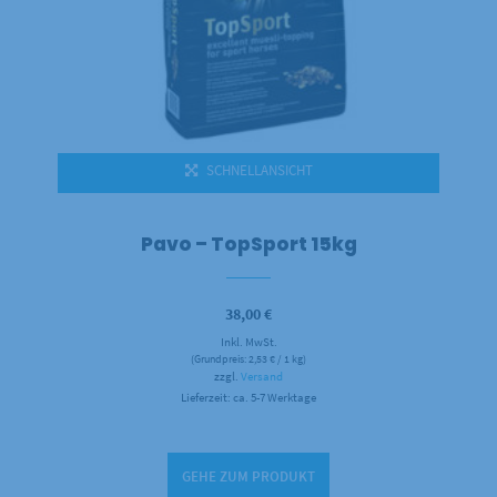
SCHNELLANSICHT
Pavo – TopSport 15kg
38,00
€
Inkl. MwSt.
(Grundpreis:
2,53
€
/ 1 kg)
zzgl.
Versand
Lieferzeit: ca. 5-7 Werktage
GEHE ZUM PRODUKT