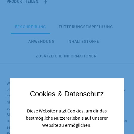
PRODUKT TEILEN:
BESCHREIBUNG
FÜTTERUNGSEMPFEHLUNG
ANWENDUNG
INHALTSSTOFFE
ZUSÄTZLICHE INFORMATIONEN
Wer sieht nicht gerne dabei zu, wie sich sein Pferd beim Fressen
eines Mashs die Nase schmutzig macht? Viele herkömmliche Mashs
Cookies & Datenschutz
enthalten jedoch viel Zucker, Stärke und Energie und sind daher
nicht für alle Pferde und Ponys geeignet. Insbesondere nicht für
solche, die empfindlich auf Zucker reagieren, unter
Diese Website nutzt Cookies, um dir das
Stoffwechselproblemen leiden oder leicht übergewichtig werden.
bestmögliche Nutzererlebnis auf unserer
Das Pavo GrainFreeMash ist getreide- und melassefrei und hat einen
Website zu ermöglichen.
sehr niedrigen Zucker- und Stärkegehalt. Deshalb ist es für jedes
Pony und Pferd geeignet, um eine Mash-Mahlzeit zu genießen.