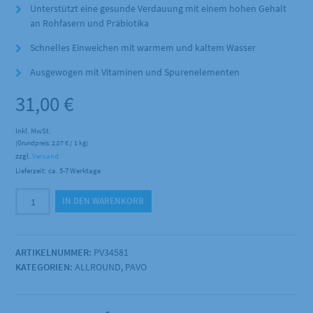
Unterstützt eine gesunde Verdauung mit einem hohen Gehalt
an Rohfasern und Präbiotika
Schnelles Einweichen mit warmem und kaltem Wasser
Ausgewogen mit Vitaminen und Spurenelementen
31,00
€
Inkl. MwSt.
(Grundpreis:
2,07
€
/ 1 kg)
zzgl.
Versand
Lieferzeit: ca. 5-7 Werktage
Pavo
IN DEN WARENKORB
-
GrainFreeMash
15kg
ARTIKELNUMMER:
PV34581
Menge
KATEGORIEN:
ALLROUND
,
PAVO