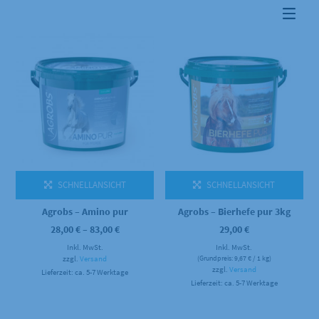
Dieses Produkt weist mehrere Varianten auf. Die Optionen können auf der Produktseite gewählt werden
SCHNELLANSICHT
SCHNELLANSICHT
Agrobs – Amino pur
Agrobs – Bierhefe pur 3kg
Preisspanne:
28,00
€
–
83,00
€
29,00
€
28,00 €
Inkl. MwSt.
bis
Inkl. MwSt.
83,00 €
zzgl.
Versand
(Grundpreis:
9,67
€
/ 1 kg)
zzgl.
Versand
Lieferzeit: ca. 5-7 Werktage
Lieferzeit: ca. 5-7 Werktage