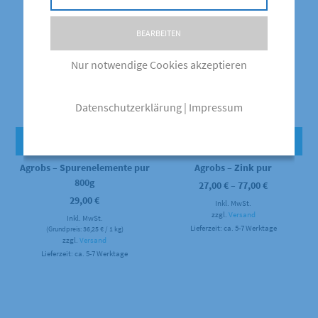
BEARBEITEN
Nur notwendige Cookies akzeptieren
Datenschutzerklärung
|
Impressum
SCHNELLANSICHT
SCHNELLANSICHT
Agrobs – Spurenelemente pur
Agrobs – Zink pur
800g
Preisspann
27,00
€
–
77,00
€
27,00 €
29,00
€
Inkl. MwSt.
bis
77,00 €
zzgl.
Versand
Inkl. MwSt.
Lieferzeit: ca. 5-7 Werktage
(Grundpreis:
36,25
€
/ 1 kg)
zzgl.
Versand
Lieferzeit: ca. 5-7 Werktage