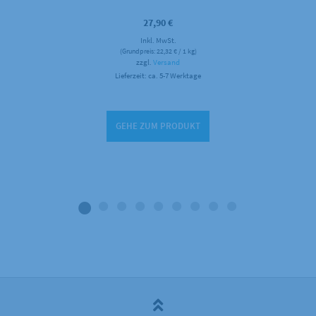
27,90
€
Inkl. MwSt.
(Grundpreis:
22,32
€
/ 1 kg)
zzgl.
Versand
Lieferzeit: ca. 5-7 Werktage
GEHE ZUM PRODUKT