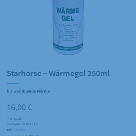
Starhorse – Wärmegel 250ml
für wohltuende Wärme
16,00
€
Inkl. MwSt.
(Grundpreis:
64,00
€
/ 1 L)
zzgl.
Versand