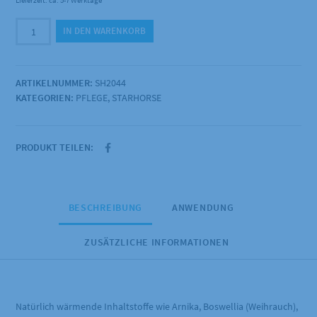
Lieferzeit: ca. 5-7 Werktage
Starhorse
IN DEN WARENKORB
-
Wärmegel
250ml
ARTIKELNUMMER:
SH2044
Menge
KATEGORIEN:
PFLEGE
,
STARHORSE
PRODUKT TEILEN:
BESCHREIBUNG
ANWENDUNG
ZUSÄTZLICHE INFORMATIONEN
Natürlich wärmende Inhaltstoffe wie Arnika, Boswellia (Weihrauch),