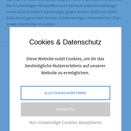
der hochwertigen Wirkstoffe macht die Hufe widerstandsfähiger
sowie auch erheblich beständiger gegen äußere Einflüsse. Huföl
Exklusiv ist garantiert frei von minderwertigen mineralischen Ölen
sowie chemischen Zusätzen.
Cookies & Datenschutz
Diese Website nutzt Cookies, um dir das
Ähnliche Produkte
bestmögliche Nutzererlebnis auf unserer
Website zu ermöglichen.
ALLE COOKIES AKZEPTIEREN
BEARBEITEN
Nur notwendige Cookies akzeptieren