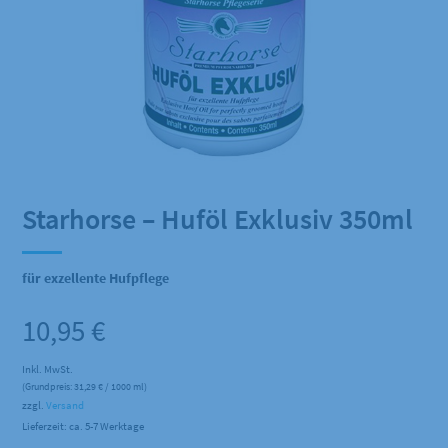
Starhorse – Huföl Exklusiv 350ml
für exzellente Hufpflege
10,95
€
Inkl. MwSt.
(Grundpreis:
31,29
€
/ 1000 ml)
zzgl.
Versand
Lieferzeit: ca. 5-7 Werktage