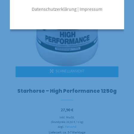
Datenschutzerklärung
|
Impressum
SCHNELLANSICHT
Starhorse – High Performance 1250g
27,90
€
Inkl. MwSt.
(Grundpreis:
22,32
€
/ 1 kg)
zzgl.
Versand
Lieferzeit: ca. 5-7 Werktage