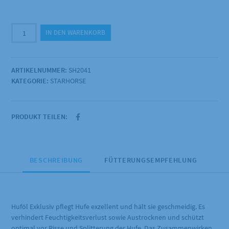
Starhorse
IN DEN WARENKORB
-
Huföl
Exklusiv
ARTIKELNUMMER:
SH2041
350ml
KATEGORIE:
STARHORSE
Menge
PRODUKT TEILEN:
BESCHREIBUNG
FÜTTERUNGSEMPFEHLUNG
Huföl Exklusiv pflegt Hufe exzellent und hält sie geschmeidig. Es
verhindert Feuchtigkeitsverlust sowie Austrocknen und schützt
optimal vor Risse und Splitterung der Hufe. Das Zusammenwirken