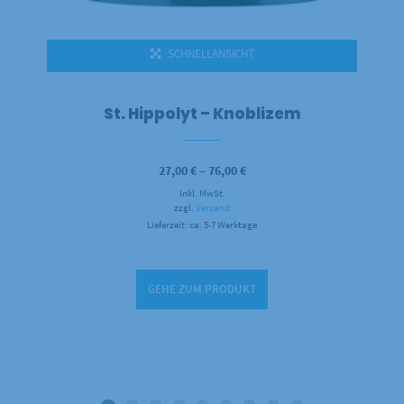
SCHNELLANSICHT
St. Hippolyt – Knoblizem
Preisspanne:
27,00
€
–
76,00
€
27,00 €
Inkl. MwSt.
bis
76,00 €
zzgl.
Versand
Lieferzeit: ca. 5-7 Werktage
GEHE ZUM PRODUKT