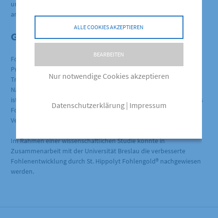
unterstützt. Eine widerstandsfähige Dickdarmflora kann sich
ansiedeln.
ALLE COOKIES AKZEPTIEREN
Gestärkt durchs Leben
BEARBEITEN
Fohlengold-gestärkte Fohlen sind gut für den sehr belastenden
Prozess des Absetzens, der oft mit schlechter Witterung oder
Nur notwendige Cookies akzeptieren
Transporten einhergeht, gewappnet. Der spezifische
Nährstoffbedarf des Fohlens wird vollständig gedeckt. Fohlengold
ist eine hervorragende Grundlage für die gesunde Entwicklung des
Datenschutzerklärung
|
Impressum
Fohlens und trägt zur Vermeidung vorzeitiger
Verschleißerscheinungen im Erwachsenenalter bei.
Im Rahmen einer wissenschaftlichen Studie konnte in
Zusammenarbeit mit der Universität Breslau die verbesserte
Fohlenentwicklung durch St. Hippolyt Fohlengold® nachgewiesen
werden.