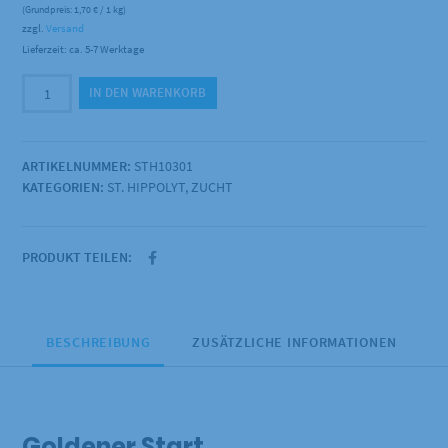
(Grundpreis:
1,70
€
/ 1 kg)
zzgl.
Versand
Lieferzeit: ca. 5-7 Werktage
St.
IN DEN WARENKORB
Hippolyt
-
Fohlengold
ARTIKELNUMMER:
STH10301
Müsli
KATEGORIEN:
ST. HIPPOLYT
,
ZUCHT
20kg
Menge
PRODUKT TEILEN:
BESCHREIBUNG
ZUSÄTZLICHE INFORMATIONEN
Goldener Start