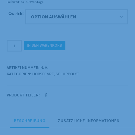
Lieferzeit: ca. 5-7 Werktage
bis
Gweicht
168,50 €
St.
IN DEN WARENKORB
Hippolyt
-
Gold
ARTIKELNUMMER:
N. V.
Medal
KATEGORIEN:
HORSECARE
,
ST. HIPPOLYT
Menge
PRODUKT TEILEN:
BESCHREIBUNG
ZUSÄTZLICHE INFORMATIONEN