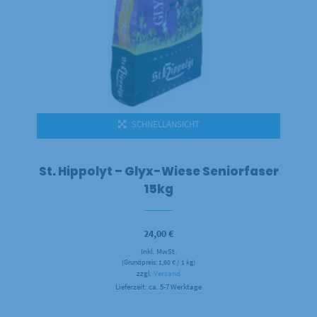
SCHNELLANSICHT
St. Hippolyt – Glyx-Wiese Seniorfaser
15kg
24,00
€
Inkl. MwSt.
(Grundpreis:
1,60
€
/ 1 kg)
zzgl.
Versand
Lieferzeit: ca. 5-7 Werktage