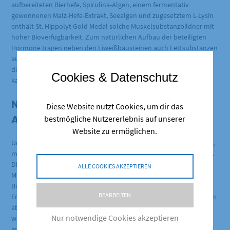
aufbereiteten Bierhefe, Spirulina-Algen, einem fermentativ
gewonnenen Malz-Hefe-Extrakt, Seealgen und zugesetztem L-Lysin
enthält St. Hippolyt Gold Medal solche Muskelsubstanzbildner mit
hoher Bioverfügbarkeit. Zum natürlichen Aufbau der beteiligten
Hormone tragen neben den Eiweißbausteinen auch Fettsubstanzen
aus Getreidekeimen und Ölsaaten bei. Auch die Geschmeidigkeit
der Muskulatur profitiert von essentiellen Fettsäuren aus
Cookies & Datenschutz
kaltgepresstem Leinöl.
Nährstoffe für den
Diese Website nutzt Cookies, um dir das
Aufbaustoffwechsel
bestmögliche Nutzererlebnis auf unserer
Website zu ermöglichen.
Um die Bausteine für die Muskelbildung richtig zusammenzufügen,
muss der Stoffwechsel über die notwendigen Werkzeuge verfügen.
Dies sind spezifisch geeignete Enzyme, mit deren Hilfe die
ALLE COOKIES AKZEPTIEREN
Muskelfibrillen aufgebaut, vernetzt und mit stabilisierenden
Bindegewebsfasern verknüpft werden. Die Arbeitsfähigkeit der
BEARBEITEN
Enzyme hängt wiederum wesentlich von funktionellen Nährstoffen
ab. Dazu gehören die Vitamine des B-Komplexes und Spurenstoffe
Nur notwendige Cookies akzeptieren
wie Zink, Mangan, Kupfer und Silizium, die St. Hippolyt Gold Medal
in austarierten Mengenverhältnissen enthält. Zur