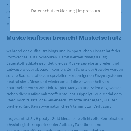
Funktionsoptimierung sind die Spurenelemente überwiegend als
Datenschutzerklärung
|
Impressum
organisch gebundene Komplexe enthalten. Die Leber als zentrales
Stoffwechselorgan wird zusätzlich durch die Wirkstoffe von
Mariendistel, Kurkuma und Bierhefe unterstützt.
Muskelaufbau braucht Muskelschutz
Während des Aufbautrainings und im sportlichen Einsatz läuft der
Stoffwechsel auf Hochtouren. Damit werden zwangsläufig
Sauerstoffradikale gebildet, die das Muskelgewebe angreifen und
teilweise wieder abbauen können. Zum Schutz der Gewebe werden
solche Radikalstoffe von speziellen körpereigenen Enzymsystemen
neutralisiert. Diese sind wiederum auf die Anwesenheit von
Spurenelementen wie Zink, Kupfer, Mangan und Selen angewiesen.
Neben diesen Mikronährstoffen stellt St. Hippolyt Gold Medal dem
Pferd noch zusätzliche Gewebeschutzstoffe über Algen, Kräuter,
Bierhefe, Karotten sowie natürliches Vitamin E zur Verfügung.
Insgesamt ist St. Hippolyt Gold Medal eine effektvolle Kombination
physiologisch kooperierender Aufbau-, Funktions- und
Schutznährstoffe zur Ausbildung einer voll entwickelten