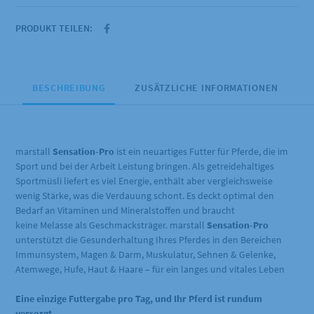
PRODUKT TEILEN:
BESCHREIBUNG
ZUSÄTZLICHE INFORMATIONEN
marstall
Sensation-Pro
ist ein neuartiges Futter für Pferde, die im
Sport und bei der Arbeit Leistung bringen. Als getreidehaltiges
Sportmüsli liefert es viel Energie, enthält aber vergleichsweise
wenig Stärke, was die Verdauung schont. Es deckt optimal den
Bedarf an Vitaminen und Mineralstoffen und braucht
keine Melasse als Geschmacksträger. marstall
Sensation-Pro
unterstützt die Gesunderhaltung Ihres Pferdes in den Bereichen
Immunsystem, Magen & Darm, Muskulatur, Sehnen & Gelenke,
Atemwege, Hufe, Haut & Haare – für ein langes und vitales Leben
Eine einzige Futtergabe pro Tag, und Ihr Pferd ist rundum
versorgt.