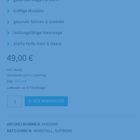
kräftige Muskeln
gesunde Sehnen & Gelenke
leistungsfähige Atemwege
starke Hufe, Haut & Haare
49,00
€
Inkl. MwSt.
(Grundpreis:
3,27
€
/ 1,0003 kg)
zzgl.
Versand
Lieferzeit: ca. 5-7 Werktage
Marstall
IN DEN WARENKORB
-
Wellfeed
Sensation-
ARTIKELNUMMER:
MS05096
Pro
KATEGORIEN:
MARSTALL
,
SUPREME
15kg
Menge