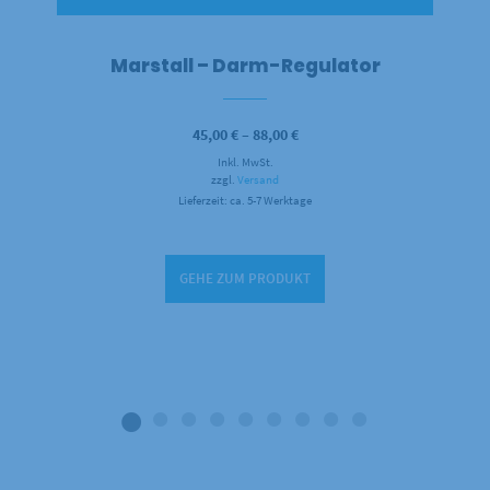
Marstall – Darm-Regulator
Preisspanne:
45,00
€
–
88,00
€
45,00 €
Inkl. MwSt.
bis
88,00 €
zzgl.
Versand
Lieferzeit: ca. 5-7 Werktage
GEHE ZUM PRODUKT