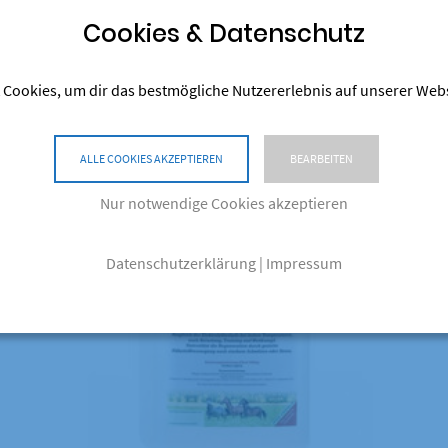
Ähnliche Produkte
Cookies & Datenschutz
 Cookies, um dir das bestmögliche Nutzererlebnis auf unserer Web
Dieses Produkt weist mehrere Varianten auf. Die Optionen können auf der Produktseite gewählt werden
ALLE COOKIES AKZEPTIEREN
BEARBEITEN
Nur notwendige Cookies akzeptieren
Datenschutzerklärung
|
Impressum