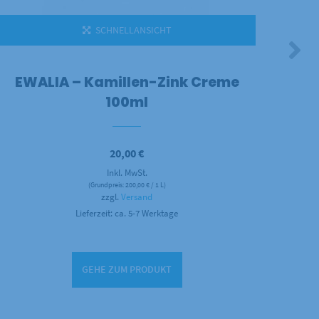
SCHNELLANSICHT
EWALIA – Kamillen-Zink Creme
EW
100ml
20,00
€
Inkl. MwSt.
(Grundpreis:
200,00
€
/ 1 L)
zzgl.
Versand
Lieferzeit: ca. 5-7 Werktage
GEHE ZUM PRODUKT