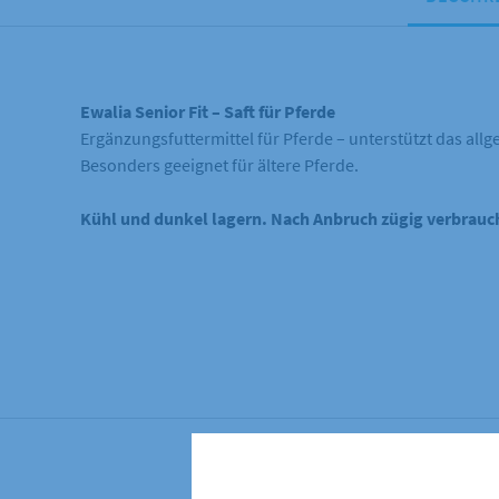
Ewalia Senior Fit – Saft für Pferde
Ergänzungsfuttermittel für Pferde – unterstützt das all
Besonders geeignet für ältere Pferde.
Kühl und dunkel lagern. Nach Anbruch zügig verbrauc