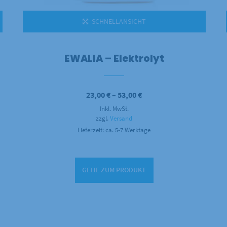
SCHNELLANSICHT
EWALIA – Elektrolyt
Preisspanne:
23,00
€
–
53,00
€
23,00 €
Inkl. MwSt.
bis
53,00 €
zzgl.
Versand
Lieferzeit: ca. 5-7 Werktage
GEHE ZUM PRODUKT