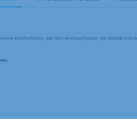
gemeine Wohlbefinden, das Herz-Kreislaufsystem, die Vitalität und d
hen.