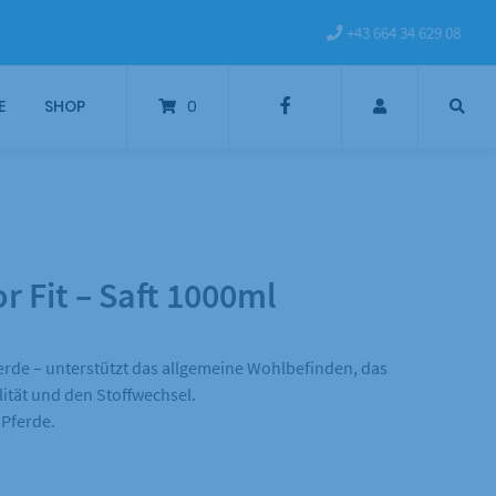
+43 664 34 629 08
E
SHOP
0
r Fit – Saft 1000ml
erde – unterstützt das allgemeine Wohlbefinden, das
lität und den Stoffwechsel.
 Pferde.