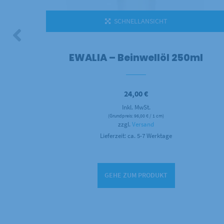
SCHNELLANSICHT
0ml
EWALIA – Beinwellöl 250ml
24,00
€
Inkl. MwSt.
(Grundpreis:
96,00
€
/ 1 cm)
zzgl.
Versand
Lieferzeit: ca. 5-7 Werktage
GEHE ZUM PRODUKT