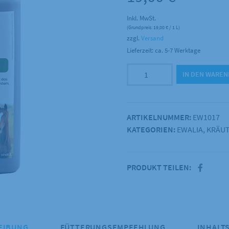
Inkl. MwSt.
(Grundpreis:
19,00
€
/ 1 L)
zzgl.
Versand
Lieferzeit: ca. 5-7 Werktage
EWALIA
IN DEN WARE
-
Senior
Fit
ARTIKELNUMMER:
EW1017
-
KATEGORIEN:
EWALIA
,
KRÄU
Saft
1000ml
Menge
PRODUKT TEILEN:
EIBUNG
FÜTTERUNGSEMPFEHLUNG
INHALT