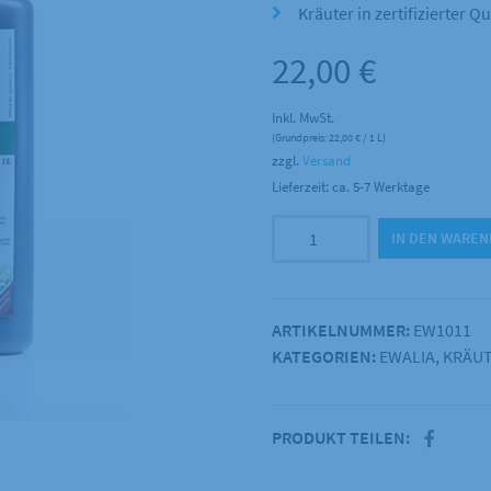
Kräuter in zertifizierter Qu
22,00
€
Inkl. MwSt.
(Grundpreis:
22,00
€
/ 1 L)
zzgl.
Versand
Lieferzeit: ca. 5-7 Werktage
EWALIA
IN DEN WARE
-
Magensaft
II
ARTIKELNUMMER:
EW1011
1000ml
KATEGORIEN:
EWALIA
,
KRÄU
Menge
PRODUKT TEILEN: