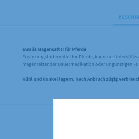
BESCHR
Ewalia Magensaft II für Pferde
Ergänzungsfuttermittel für Pferde, kann zur Unterstüt
magenreizender Dauermedikation oder ungünstigen Fu
Kühl und dunkel lagern. Nach Anbruch zügig verbrauc