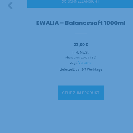
SCHNELLANSICHT
0ml
EWALIA – Balancesaft 1000ml
22,00
€
Inkl. MwSt.
(Grundpreis:
22,00
€
/ 1 L)
zzgl.
Versand
Lieferzeit: ca. 5-7 Werktage
GEHE ZUM PRODUKT