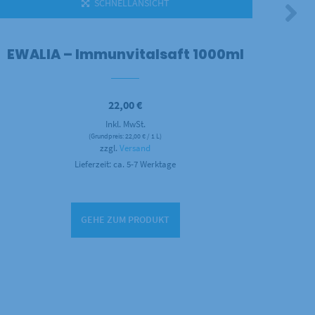
SCHNELLANSICHT
EWALIA – Immunvitalsaft 1000ml
EWA
22,00
€
Inkl. MwSt.
(Grundpreis:
22,00
€
/ 1 L)
zzgl.
Versand
Lieferzeit: ca. 5-7 Werktage
GEHE ZUM PRODUKT