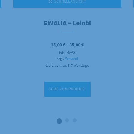
SCHNELLANSICHT
EWALIA – Leinöl
Preisspanne:
15,00
€
–
35,00
€
15,00 €
Inkl. MwSt.
bis
35,00 €
zzgl.
Versand
Lieferzeit: ca. 5-7 Werktage
GEHE ZUM PRODUKT