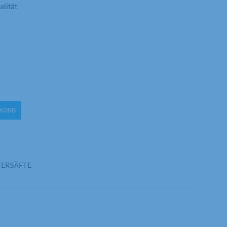
alität
NKORB
TERSÄFTE