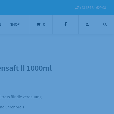
+43 664 34 629 08
E
SHOP
0
nsaft II 1000ml
Stress für die Verdauung
und Ehrenpreis