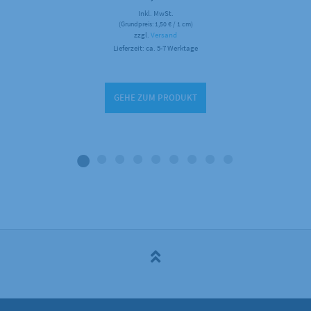
Inkl. MwSt.
(Grundpreis:
1,50
€
/ 1 cm)
zzgl.
Versand
Lieferzeit: ca. 5-7 Werktage
GEHE ZUM PRODUKT