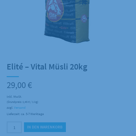
Elité – Vital Müsli 20kg
29,00
€
Inkl. MwSt.
(Grundpreis:
1,45
€
/ 1 kg)
zzgl.
Versand
Lieferzeit: ca. 5-7 Werktage
Elité
IN DEN WARENKORB
-