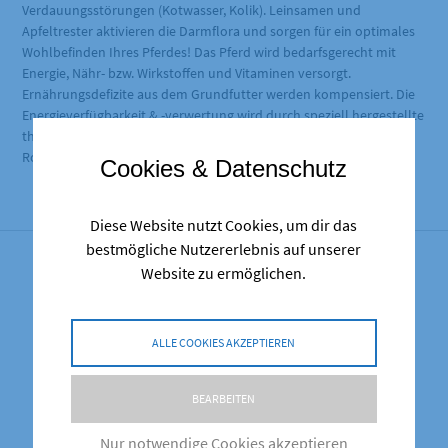
Verdauungsstörungen (Kotwasser, Kolik). Leinsamen und
Apfeltrester aktivieren die Darmflora und sorgen für ein optimales
Wohlbefinden Ihres Pferdes! Das Pferd wird bedarfsgerecht mit
Energie, Nähr- bzw. Wirkstoffen und Vitaminen versorgt.
Ernährungsdefizite aus dem Grundfutter werden kompensiert. Die
Energieverfügbarkeit & -verwertung wird durch speziell hergestellte
thermisch aufgeschlossene, flockierte und gepoppte
Rohstoffkomponenten verbessert.
Cookies & Datenschutz
Diese Website nutzt Cookies, um dir das
bestmögliche Nutzererlebnis auf unserer
Website zu ermöglichen.
Ähnliche Produkte
ALLE COOKIES AKZEPTIEREN
BEARBEITEN
Nur notwendige Cookies akzeptieren