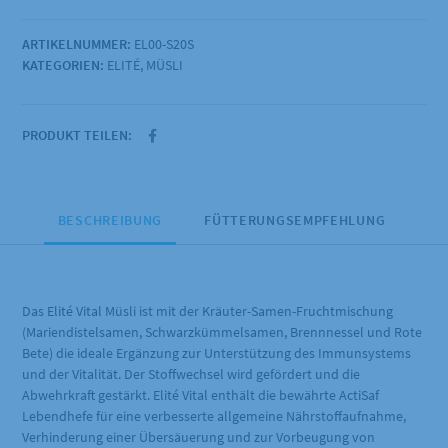
Vital
Müsli
ARTIKELNUMMER:
EL00-S20S
20kg
KATEGORIEN:
ELITÉ
,
MÜSLI
Menge
PRODUKT TEILEN:
BESCHREIBUNG
FÜTTERUNGSEMPFEHLUNG
Das Elité Vital Müsli ist mit der Kräuter-Samen-Fruchtmischung
(Mariendistelsamen, Schwarzkümmelsamen, Brennnessel und Rote
Bete) die ideale Ergänzung zur Unterstützung des Immunsystems
und der Vitalität. Der Stoffwechsel wird gefördert und die
Abwehrkraft gestärkt. Elité Vital enthält die bewährte ActiSaf
Lebendhefe für eine verbesserte allgemeine Nährstoffaufnahme,
Verhinderung einer Übersäuerung und zur Vorbeugung von