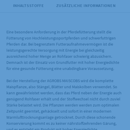
INHALTSSTOFFE
ZUSÄTZLICHE INFORMATIONEN
Eine besondere Anforderung in der Pferdefütterung stellt die
Fütterung von Hochleistungssportpferden und schwerfuttrigen
Pferden dar. Bei begrenztem Futteraufnahmevermögen ist die
leistungsgerechte Versorgung mit Energie bei gleichzeitig
ausreichend hoher Menge an Rohfaser schwierig abzusichern.
Demnach ist der Einsatz von Grundfutter mit hoher Energiedichte
für eine gesunde Fütterung eine unabdingbare Voraussetzung.
Bei der Herstellung der AGROBS MAISCOBS wird die komplette
Maispflanze, also Stängel, Blätter und Maiskolben verwendet. So
kann gewährleistet werden, dass das Pferd neben der Energie auch
genügend Rohfaser erhält und der Stoffwechsel nicht durch zuviel
Stärke belastet wird. Die Pflanzen werden werden zum optimalen
Zeitpunkt geerntet, gehäckselt und sofort in einer modernen
Warmlufttrocknungsanlage getrocknet. Durch diese schonende
Konservierung kommt es zu keiner nährstoffzehrenden Gärung,
und es entsteht ein Produkt mit hoher Energiedichte.