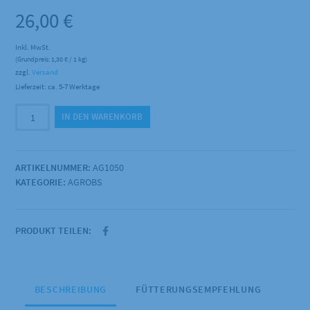
26,00
€
Inkl. MwSt.
(Grundpreis:
1,30
€
/ 1 kg)
zzgl.
Versand
Lieferzeit: ca. 5-7 Werktage
Agrobs
IN DEN WARENKORB
-
Maiscobs
20kg
ARTIKELNUMMER:
AG1050
Menge
KATEGORIE:
AGROBS
PRODUKT TEILEN:
BESCHREIBUNG
FÜTTERUNGSEMPFEHLUNG