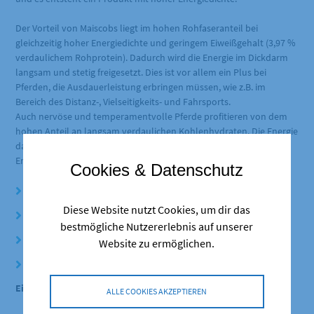
Der Vorteil von Maiscobs liegt im hohen Rohfaseranteil bei
gleichzeitig hoher Energiedichte und geringem Eiweißgehalt (3,97 %
verdaulichem Rohprotein). Dadurch wird die Energie im Dickdarm
langsam und stetig freigesetzt. Dies ist vor allem ein Plus bei
Pferden, die Ausdauerleistung erbringen müssen, wie z.B. im
Bereich des Distanz-, Vielseitigkeits- und Fahrsports.
Auch nervöse und temperamentvolle Pferde profitieren von dem
hohen Anteil an langsam verdaulichen Kohlenhydraten. Die Energie
daraus wird langsam freigesetzt und steigert nicht das
Erregbarkeitsrisiko nervöser Pferde.
Cookies & Datenschutz
eiweißarm
Diese Website nutzt Cookies, um dir das
energiereich
bestmögliche Nutzererlebnis auf unserer
frei von Zusätzen
Website zu ermöglichen.
Cobs 9 mm
Einsatzbereich:
ALLE COOKIES AKZEPTIEREN