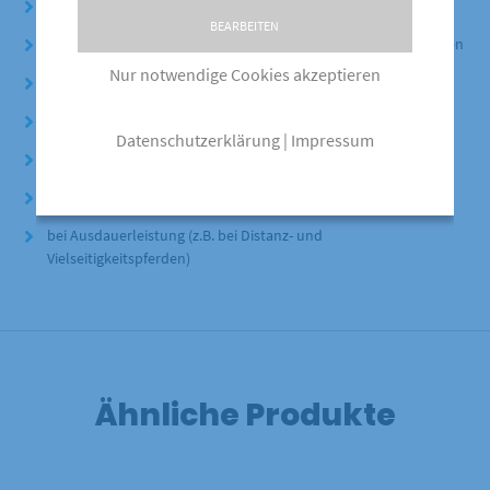
als Grundfutterergänzung
BEARBEITEN
zum Auffüttern von abgemagerten und schwerfuttrigen Pferden
Nur notwendige Cookies akzeptieren
bei Leistungspferden
als Kraftfutter
Datenschutzerklärung
|
Impressum
bei nervösen und zu temperamentvollen Pferden
zur proteinarmen Ernährung
bei Ausdauerleistung (z.B. bei Distanz- und
Vielseitigkeitspferden)
Ähnliche Produkte