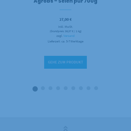
Agrobs – Selen pur 700g
27,00
€
Inkl. MwSt.
(Grundpreis:
38,57
€
/ 1 kg)
zzgl.
Versand
Lieferzeit: ca. 5-7 Werktage
GEHE ZUM PRODUKT