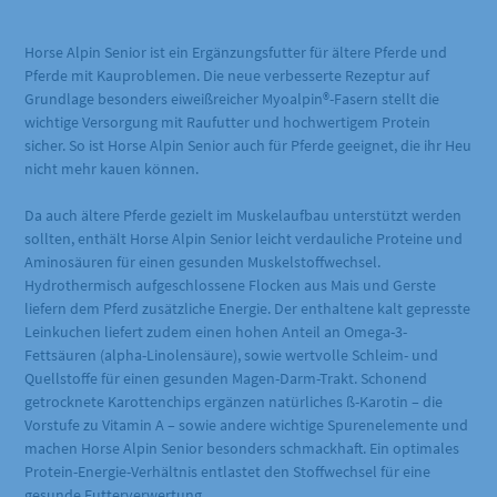
Horse Alpin Senior ist ein Ergänzungsfutter für ältere Pferde und
Pferde mit Kauproblemen. Die neue verbesserte Rezeptur auf
Grundlage besonders eiweißreicher Myoalpin®-Fasern stellt die
wichtige Versorgung mit Raufutter und hochwertigem Protein
sicher. So ist Horse Alpin Senior auch für Pferde geeignet, die ihr Heu
nicht mehr kauen können.
Da auch ältere Pferde gezielt im Muskelaufbau unterstützt werden
sollten, enthält Horse Alpin Senior leicht verdauliche Proteine und
Aminosäuren für einen gesunden Muskelstoffwechsel.
Hydrothermisch aufgeschlossene Flocken aus Mais und Gerste
liefern dem Pferd zusätzliche Energie. Der enthaltene kalt gepresste
Leinkuchen liefert zudem einen hohen Anteil an Omega-3-
Fettsäuren (alpha-Linolensäure), sowie wertvolle Schleim- und
Quellstoffe für einen gesunden Magen-Darm-Trakt. Schonend
getrocknete Karottenchips ergänzen natürliches ß-Karotin – die
Vorstufe zu Vitamin A – sowie andere wichtige Spurenelemente und
machen Horse Alpin Senior besonders schmackhaft. Ein optimales
Protein-Energie-Verhältnis entlastet den Stoffwechsel für eine
gesunde Futterverwertung.