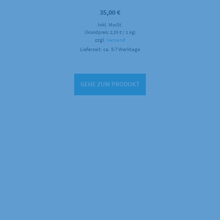
35,00
€
Inkl. MwSt.
(Grundpreis:
2,33
€
/ 1 kg)
zzgl.
Versand
Lieferzeit: ca. 5-7 Werktage
GEHE ZUM PRODUKT