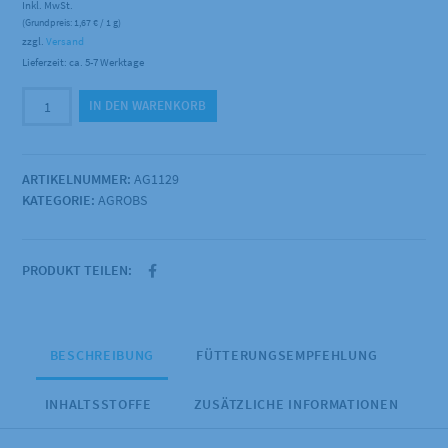
Inkl. MwSt.
(Grundpreis:
1,67
€
/ 1 g)
zzgl.
Versand
Lieferzeit: ca. 5-7 Werktage
Agrobs
IN DEN WARENKORB
-
Horse
Alpin
ARTIKELNUMMER:
AG1129
Senior
KATEGORIE:
AGROBS
15kg
Menge
PRODUKT TEILEN:
BESCHREIBUNG
FÜTTERUNGSEMPFEHLUNG
INHALTSSTOFFE
ZUSÄTZLICHE INFORMATIONEN