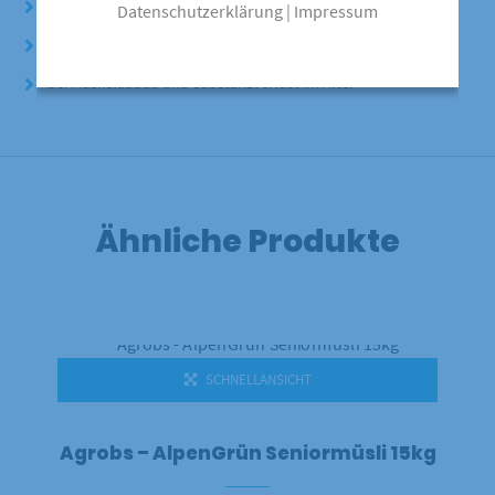
als Ergänzung zum Grundfutter
Datenschutzerklärung
|
Impressum
bei Zahnproblemen
bei Muskelabbau und Substanzverlust im Alter
Ähnliche Produkte
SCHNELLANSICHT
Agrobs – AlpenGrün Seniormüsli 15kg