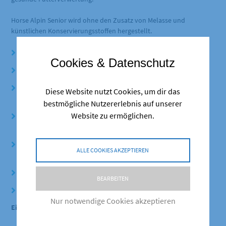
Horse Alpin Senior wird ohne den Zusatz von Melasse und
künstlichen Konservierungsstoffen hergestellt.
MyoAlpin®-Fasern liefern hochwertiges Eiweiß in Faserform
Cookies & Datenschutz
Raufutter und Kraftfutter kombiniert in einem Produkt
Leinsamen und Leinöl liefern essentielle Fettsäuren und
Diese Website nutzt Cookies, um dir das
Schleimstoffe
bestmögliche Nutzererlebnis auf unserer
Website zu ermöglichen.
Karottenflocken erhöhen die Schmackhaftigkeit und liefern ß-
Carotin
Thermisch aufgeschlossene Mais- und Gersteflocken liefern
ALLE COOKIES AKZEPTIEREN
hochverdauliche Stärke
Melassefrei und ohne künstliche Zusatzstoffe
BEARBEITEN
Ohne Luzerne
Nur notwendige Cookies akzeptieren
Einsatzbereich